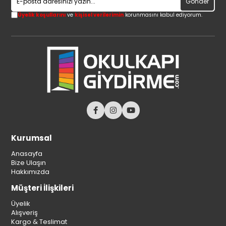
Gönder
Üyelik koşullarını
ve
kişisel verilerimin
korunmasını kabul ediyorum.
Kurumsal
Anasayfa
Bize Ulaşın
Hakkımızda
Müşteri İlişkileri
Üyelik
Alışveriş
Kargo & Teslimat