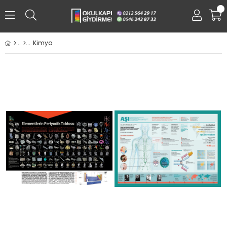
0
Kimya