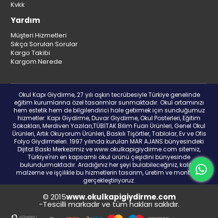
Kvkk
Yardım
Müşteri Hizmetleri
Sıkça Sorulan Sorular
Kargo Takibi
Kargom Nerede
Okul Kapı Giydirme, 27 yılı aşkın tecrübesiyle Türkiye genelinde
eğitim kurumlarına özel tasarımlar sunmaktadır. Okul ortamınızı
hem estetik hem de bilgilendirici hale getirmek için sunduğumuz
hizmetler: Kapı Giydirme, Duvar Giydirme, Okul Posterleri, Eğitim
Sokakları, Merdiven Yazıları,TÜBİTAK Bilim Fuarı Ürünleri, Genel Okul
Ürünleri, Artık Okuyorum Ürünleri, Baskılı Tişörtler, Tablolar, Ev ve Ofis
Folyo Giydirmeleri. 1997 yılında kurulan MAR AJANS bünyesindeki
Dijital Baskı Merkezimiz ve www.okulkapigiydirme.com sitemiz,
Türkiye'nin en kapsamlı okul ürünü çeşidini bünyesinde
bulundurmaktadır. Aradığınız her şeyi bulabileceğiniz, kaliteli
malzeme ve işçilikle bu hizmetlerin tasarım, üretim ve montajını
gerçekleştiriyoruz.
© 2015
www.okulkapigiydirme.com
-Tescilli markadır ve tüm hakları saklıdır.